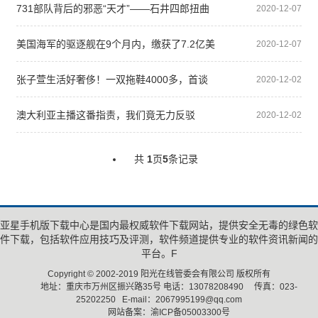
731部队背后的邪恶“天才”——石井四郎扭曲
2020-12-07
的
美国海军的驱逐舰在9个月内，缴获了7.2亿美
2020-12-07
元的
张子萱生活好奢侈！一双拖鞋4000多，首谈
2020-12-02
与陈赫
澳大利亚主播这番指责，我们竟无力反驳
2020-12-02
共
1
页
5
条记录
亚星手机版下载中心是国内最权威软件下载网站，提供安全无毒的绿色软
件下载，包括软件应用技巧及评测，软件频道提供专业的软件资讯新闻的
平台。F
Copyright © 2002-2019 阳光在线管委会有限公司 版权所有
地址：重庆市万州区振兴路35号 电话：13078208490 传真：023-
25202250 E-mail：2067995199@qq.com
网站备案：渝ICP备05003300号