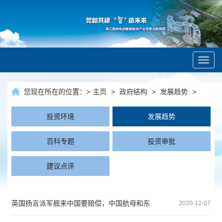
Toggl
navig
您现在所在的位置：
>
主页
>
政府结构
>
发展趋势
>
投资环境
发展趋势
百科专题
投资审批
建议点评
英国扬言派军舰来中国要赔偿，中国航母和东
2020-12-07
风